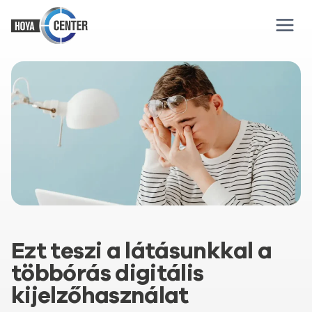
Skip
to
content
Ezt teszi a látásunkkal a
többórás digitális
kijelzőhasználat