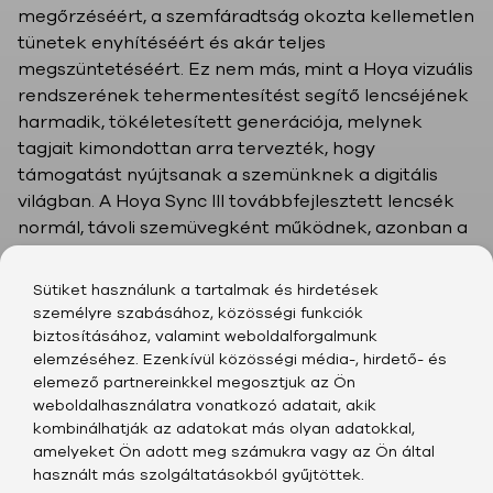
megőrzéséért, a szemfáradtság okozta kellemetlen
tünetek enyhítéséért és akár teljes
megszüntetéséért. Ez nem más, mint a Hoya vizuális
rendszerének tehermentesítést segítő lencséjének
harmadik, tökéletesített generációja, melynek
tagjait kimondottan arra tervezték, hogy
támogatást nyújtsanak a szemünknek a digitális
világban. A Hoya Sync III továbbfejlesztett lencsék
normál, távoli szemüvegként működnek, azonban a
lencsék alsó részén egy „teljesítménynövelő zóna”
található, amely lehetővé teszi a szemünk
Sütiket használunk a tartalmak és hirdetések
pihentetését közelre fókuszáláskor. Ennek
személyre szabásához, közösségi funkciók
köszönhetően, a Sync lencsék segítenek a
biztosításához, valamint weboldalforgalmunk
szemizmok pihentetésében, megkönnyítik a
elemzéséhez. Ezenkívül közösségi média-, hirdető- és
elemező partnereinkkel megosztjuk az Ön
fókuszálást, csökkentik a szem megerőltetését és
weboldalhasználatra vonatkozó adatait, akik
kényelmes látásélményt biztosítanak a közeli
kombinálhatják az adatokat más olyan adatokkal,
feladatokhoz is (pl. olvasás és digitális eszközök
amelyeket Ön adott meg számukra vagy az Ön által
használata), a nap minden percében.
használt más szolgáltatásokból gyűjtöttek.