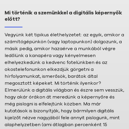
Mi történik a szemünkkel a digitális képernyők
előtt?
Vegyünk két tipikus élethelyzetet: az egyik, amikor a
számítógépünkön (vagy laptopunkon) dolgozunk, a
másik pedig, amikor hazaérve a munkából végre
ledőlünk a kanapéra vagy kényelmesen
elhelyezkedünk a kedvenc fotelünkben és az
okostelefonunkon elkezdjük görgetni a
hírfolyamunkat, ismerősök, barátok által
megosztott képeket. Mi történik ilyenkor?
Elmerülünk a digitális világban és észre sem vesszük,
hogy akár órákon át meredünk a képernyőre és
még pislogni is elfelejtünk közben. Ma már
kutatások is bizonyítják, hogy bármilyen digitális
kijelzőt nézve nagyjából fele annyit pislogunk, mint
alaphelyzetben (ami átlagban percenként 15