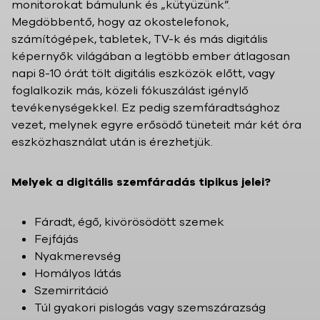
monitorokat bámulunk és „kütyüzünk”.
Megdöbbentő, hogy az okostelefonok,
számítógépek, tabletek, TV-k és más digitális
képernyők világában a legtöbb ember átlagosan
napi 8-10 órát tölt digitális eszközök előtt, vagy
foglalkozik más, közeli fókuszálást igénylő
tevékenységekkel. Ez pedig szemfáradtsághoz
vezet, melynek egyre erősödő tüneteit már két óra
eszközhasználat után is érezhetjük.
Melyek a digitális szemfáradás tipikus jelei?
Fáradt, égő, kivörösödött szemek
Fejfájás
Nyakmerevség
Homályos látás
Szemirritáció
Túl gyakori pislogás vagy szemszárazság