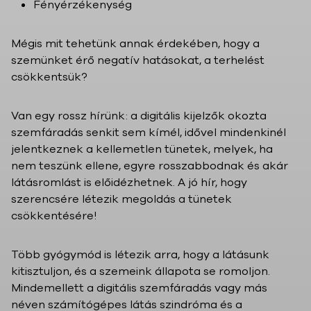
Fényérzékenység
Mégis mit tehetünk annak érdekében, hogy a
szemünket érő negatív hatásokat, a terhelést
csökkentsük?
Van egy rossz hírünk: a digitális kijelzők okozta
szemfáradás senkit sem kímél, idővel mindenkinél
jelentkeznek a kellemetlen tünetek, melyek, ha
nem teszünk ellene, egyre rosszabbodnak és akár
látásromlást is előidézhetnek. A jó hír, hogy
szerencsére létezik megoldás a tünetek
csökkentésére!
Több gyógymód is létezik arra, hogy a látásunk
kitisztuljon, és a szemeink állapota se romoljon.
Mindemellett a digitális szemfáradás vagy más
néven számítógépes látás szindróma és a