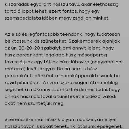
kiszáradás egyaránt hosszú távú, akár élethosszig
tartó állapot lehet, ezért fontos, hogy egy
szemspecialista időben megvizsgáljon minket.
Az első és legfontosabb teendőnk, hogy tudatosan
beiktassunk kis szüneteket. Szakemberek ajánlják
az ún. 20-20-20 szabályt, ami annyit jelent, hogy
húsz percenként legalább húsz másodpercig
fókuszáljunk egy tőlünk húsz lábnyira (nagyjából hat
méterre) levő tárgyra. De ha nem is húsz
percenként, időnként mindenképpen iktassunk be
rövid pihenőket! A szemszárazságon átmenetileg
segíthet a műkönny is, ám azt érdemes tudni, hogy
annak használatával a tüneteket előidéző, valódi
okot nem szüntetjük meg.
Szerencsére már létezik olyan módszer, amellyel
hosszú távon is sokat tehetünk látásunk épségének