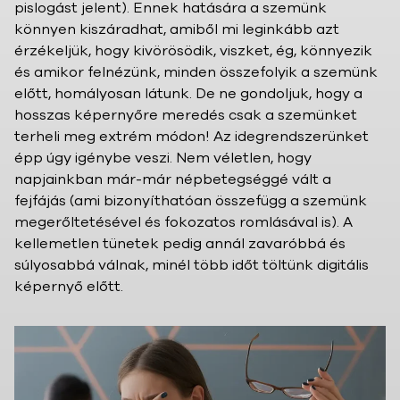
pislogást jelent). Ennek hatására a szemünk
könnyen kiszáradhat, amiből mi leginkább azt
érzékeljük, hogy kivörösödik, viszket, ég, könnyezik
és amikor felnézünk, minden összefolyik a szemünk
előtt, homályosan látunk. De ne gondoljuk, hogy a
hosszas képernyőre meredés csak a szemünket
terheli meg extrém módon! Az idegrendszerünket
épp úgy igénybe veszi. Nem véletlen, hogy
napjainkban már-már népbetegséggé vált a
fejfájás (ami bizonyíthatóan összefügg a szemünk
megerőltetésével és fokozatos romlásával is). A
kellemetlen tünetek pedig annál zavaróbbá és
súlyosabbá válnak, minél több időt töltünk digitális
képernyő előtt.