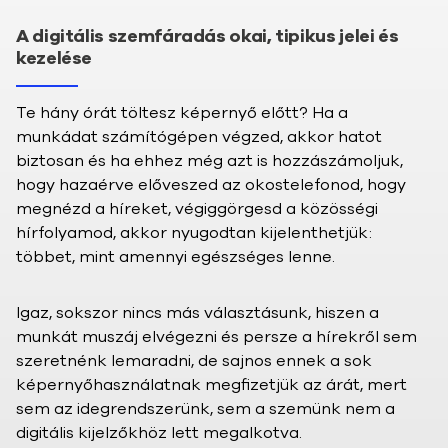
A digitális szemfáradás okai, tipikus jelei és
kezelése
Te hány órát töltesz képernyő előtt? Ha a
munkádat számítógépen végzed, akkor hatot
biztosan és ha ehhez még azt is hozzászámoljuk,
hogy hazaérve előveszed az okostelefonod, hogy
megnézd a híreket, végiggörgesd a közösségi
hírfolyamod, akkor nyugodtan kijelenthetjük:
többet, mint amennyi egészséges lenne.
Igaz, sokszor nincs más választásunk, hiszen a
munkát muszáj elvégezni és persze a hírekről sem
szeretnénk lemaradni, de sajnos ennek a sok
képernyőhasználatnak megfizetjük az árát, mert
sem az idegrendszerünk, sem a szemünk nem a
digitális kijelzőkhöz lett megalkotva.